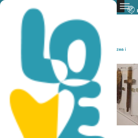
You are here:
Home
»
Discover Cyprus
»
Rural
»
Muzea i
Galerie
»
Muzeum w Klasztorze Agios Neophytos
Muzeum w Klasztorze Agios
Neophytos