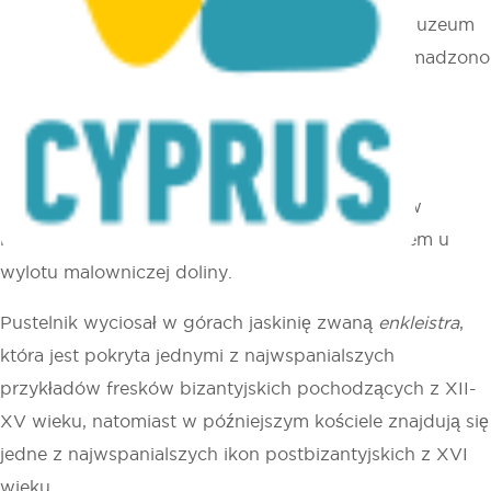
W położonym około 9 km na północ od Pafos muzeum
kościelnym w klasztorze Agios Neophytos zgromadzono
wiele cennych relikwii, w tym ważne ikony i inne
artefakty religijne.
Sam klasztor został założony przez cypryjskiego
pustelnika i pisarza Neofytosa około 1200 roku w
miejscu, które wcześniej było ustronnym miejscem u
wylotu malowniczej doliny.
Pustelnik wyciosał w górach jaskinię zwaną
enkleistra
,
która jest pokryta jednymi z najwspanialszych
przykładów fresków bizantyjskich pochodzących z XII-
XV wieku, natomiast w późniejszym kościele znajdują się
jedne z najwspanialszych ikon postbizantyjskich z XVI
wieku.