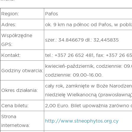
Region:
Pafos
Adres:
ok. 9 km na północ od Pafos, w pobli
Współrzędne
szer.: 34.846679 dł.: 32,445835
GPS:
Kontakt:
tel.: +357 26 652 481, fax: +357 26 6
kwiecień-październik, codziennie: 09.
Godziny otwarcia:
codziennie: 09.00–16.00.
cały rok, zamknięte w Boże Narodzeni
Okres działania:
niedzielę Wielkanocną (prawosławną) 
Cena biletu:
2,00 Euro. Bilet upoważnia zarówno do
Strona
http://www.stneophytos.org.cy
internetowa: