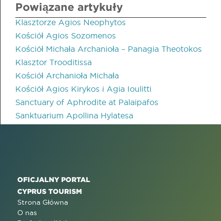
Powiązane artykuły
Klasztorze Agios Neophytos
Kościół Agios Sozomenos
Kościół Michała Archanioła – Panagia Theotokos
Klasztor Trooditissa
Kościół Archanioła Michała
Kościół Agios Kirykos i Agia Ioulitti
Sanctuary of Aphrodite at Palaipafos
Sanktuarium Apollina Hylatesa
OFICJALNY PORTAL
CYPRUS TOURISM
Strona Główna
O nas