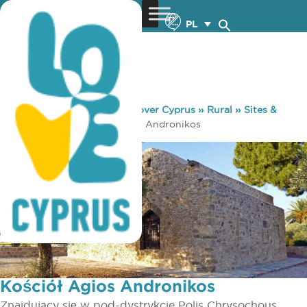
PL
You are here:
Home
»
Discover Cyprus
»
Rural
»
Sites &
Monuments
»
Kościół Agios Andronikos
Kościół Agios Andronikos
Znajdujący się w pod-dystrykcie Polis Chrysochous,