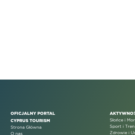
OFICJALNY PORTAL
AKTYWNOŚ
Słońce i Mo
CYPRUS TOURISM
Sport i Tren
Strona Główna
Zdrowie i U
O nas