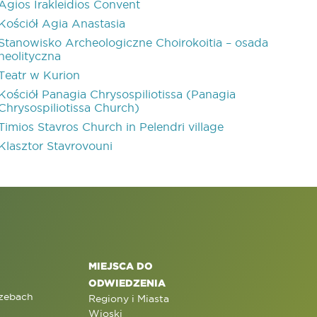
Agios Irakleidios Convent
Kościół Agia Anastasia
Stanowisko Archeologiczne Choirokoitia – osada
neolityczna
Teatr w Kurion
Kościół Panagia Chrysospiliotissa (Panagia
Chrysospiliotissa Church)
Timios Stavros Church in Pelendri village
Klasztor Stavrovouni
MIEJSCA DO
ODWIEDZENIA
rzebach
Regiony i Miasta
Wioski