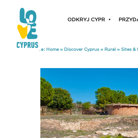
ODKRYJ CYPR
PRZYD
You are here:
Home
»
Discover Cyprus
»
Rural
»
Sites 