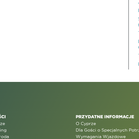
CI
PRZYDATNE INFORMACJE
rze
O Cyprze
ing
Dla Gości o Specjalnych Pot
roda
Wymagania Wjazdowe