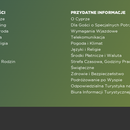
CI
PRZYDATNE INFORMACJE
rze
O Cyprze
ing
Dla Gości o Specjalnych Pot
roda
Wymagania Wjazdowe
a
Telekomunikacja
ligia
Pogoda i Klimat
Języki i Religie
Środki Płatnicze i Waluta
a Rodzin
Strefa Czasowa, Godziny Prac
Świąteczne
Zdrowie i Bezpieczeństwo
Podróżowanie po Wyspie
Odpowiedzialna Turystyka n
Biura Informacji Turystyczne