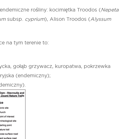
ndemiczne rośliny: kocimiętka Troodos (
Nepeta
ium
subsp.
cyprium
), Alison Troodos (
Alyssum
e na tym terenie to:
atycka, gołąb grzywacz, kuropatwa, pokrzewka
pryjska (endemiczny);
ndemiczny).