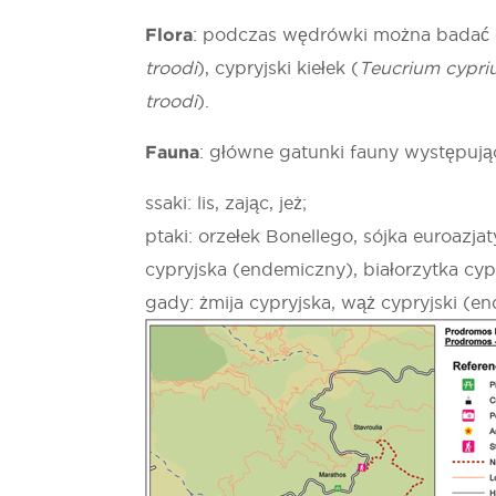
Flora
: podczas wędrówki można badać e
troodi
), cypryjski kiełek (
Teucrium cypr
troodi
).
Fauna
: główne gatunki fauny występując
ssaki: lis, zając, jeż;
ptaki: orzełek Bonellego, sójka euroazj
cypryjska (endemiczny), białorzytka cy
gady: żmija cypryjska, wąż cypryjski (e