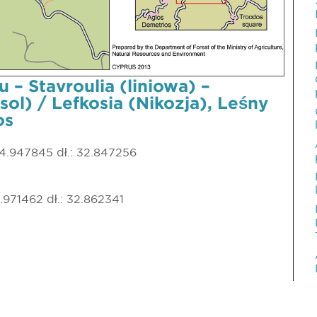
– Stavroulia (liniowa) –
ol) / Lefkosia (Nikozja), Leśny
os
34.947845 dł.: 32.847256
4.971462 dł.: 32.862341