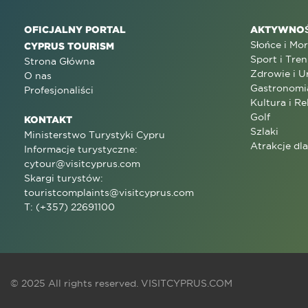
OFICJALNY PORTAL
AKTYWNOŚ
Słońce i Mo
CYPRUS TOURISM
Sport i Tren
Strona Główna
Zdrowie i U
O nas
Gastronomi
Profesjonaliści
Kultura i Re
Golf
KONTAKT
Szlaki
Ministerstwo Turystyki Cypru
Atrakcje dl
Informacje turystyczne:
cytour@visitcyprus.com
Skargi turystów:
touristcomplaints@visitcyprus.com
T: (+357) 22691100
© 2025 All rights reserved.
VISITCYPRUS.COM