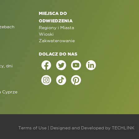
MIEJSCA DO
ODWIEDZENIA
rzebach
Regiony i Miasta
Wioski
Zakwaterowanie
DOLACZ DO NAS
y, dni
a Cyprze
j
Terms of Use
| Designed and Developed by
TECHLINK