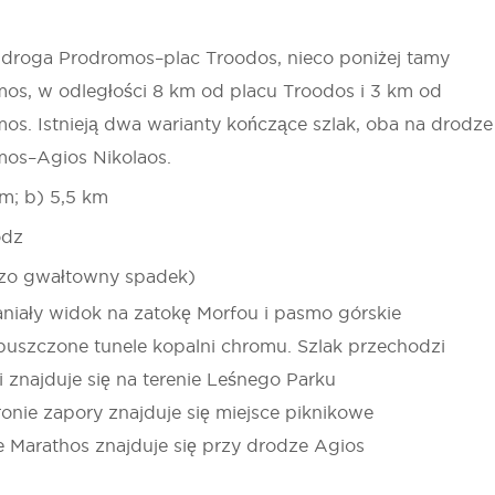
droga Prodromos–plac Troodos, nieco poniżej tamy
os, w odległości 8 km od placu Troodos i 3 km od
os. Istnieją dwa warianty kończące szlak, oba na drodze
os–Agios Nikolaos.
km; b) 5,5 km
odz
dzo gwałtowny spadek)
paniały widok na zatokę Morfou i pasmo górskie
uszczone tunele kopalni chromu. Szlak przechodzi
i znajduje się na terenie Leśnego Parku
nie zapory znajduje się miejsce piknikowe
 Marathos znajduje się przy drodze Agios