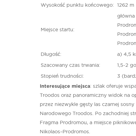
Wysokość punktu końcowego:
1262 m
główna 
Prodrom
Miejsce startu:
Prodrom
Prodrom
Długość:
a) 4,5 
Szacowany czas trwania:
1,5-2 g
Stopień trudności:
3 (bar
Interesujące miejsca
: szlak oferuje ws
Troodos oraz panoramiczny widok na op
przez niezwykle gęsty las czarnej sosny 
Narodowego Troodos. Po zachodniej stro
Fragma Prodromou, a miejsce piknikowe
Nikolaos–Prodromos.