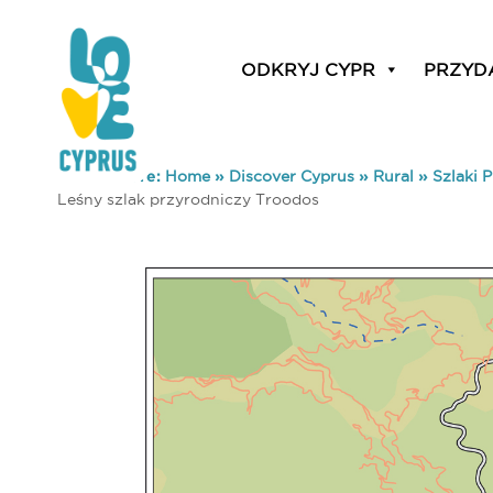
ODKRYJ CYPR
PRZYD
You are here:
Home
»
Discover Cyprus
»
Rural
»
Szlaki 
Leśny szlak przyrodniczy Troodos