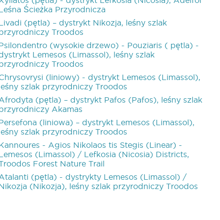
Xyliatos (pętla) - dystrykt Lefkosia (Nicosia), Adelfoi
Leśna Ścieżka Przyrodnicza
Livadi (pętla) – dystrykt Nikozja, leśny szlak
przyrodniczy Troodos
Psilondentro (wysokie drzewo) - Pouziaris ( pętla) -
dystrykt Lemesos (Limassol), leśny szlak
przyrodniczy Troodos
Chrysovrysi (liniowy) - dystrykt Lemesos (Limassol),
leśny szlak przyrodniczy Troodos
Afrodyta (pętla) – dystrykt Pafos (Pafos), leśny szlak
przyrodniczy Akamas
Persefona (liniowa) – dystrykt Lemesos (Limassol),
leśny szlak przyrodniczy Troodos
Kannoures - Agios Nikolaos tis Stegis (Linear) -
Lemesos (Limassol) / Lefkosia (Nicosia) Districts,
Troodos Forest Nature Trail
Atalanti (pętla) - dystrykty Lemesos (Limassol) /
Nikozja (Nikozja), leśny szlak przyrodniczy Troodos