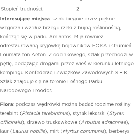
Stopień trudności:
2
Interesujące miejsca
: szlak biegnie przez piękne
wzgórza i wzdłuż brzegu rzeki z bujną roślinnością,
kończąc się w parku Amiantos. Mija również
odrestaurowaną kryjówkę bojowników EOKA i strumień
Loumata ton Aeton. Z odcinkowego, szlak przechodzi w
pętlę, podążając drogami przez wieś w kierunku letniego
kempingu Konfederacji Związków Zawodowych S.E.K.
Szlak znajduje się na terenie Leśnego Parku
Narodowego Troodos.
Flora
: podczas wędrówki można badać rodzime rośliny:
terebint (
Pistacia terebinthus
), styrak lekarski (
Styrax
officinalis
), drzewo truskawkowe (
Arbutus adrachnae
),
laur (
Laurus nobilis
), mirt (
Myrtus communis
), berberys