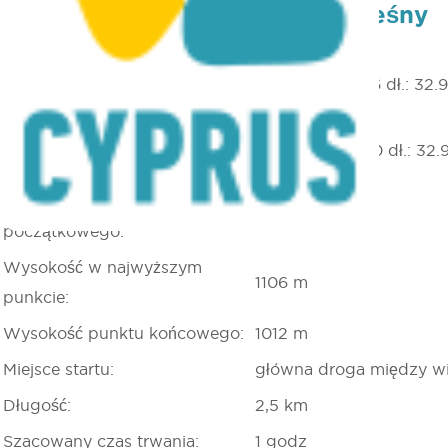
dystrykt Lemesos (Limassol), leśny
szlak przyrodniczy Troodos
Współrzędne GPS punktu
szer.: 34.915396 dł.: 32
początkowego:
Współrzędne GPS punktu
szer.: 34.920130 dł.: 32
końcowego:
Wysokość punktu
1106 m
początkowego:
Wysokość w najwyższym
1106 m
punkcie:
Wysokość punktu końcowego:
1012 m
Miejsce startu:
główna droga między w
Długość:
2,5 km
Szacowany czas trwania:
1 godz