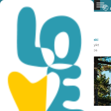
You are here:
Home
»
Discover Cyprus
»
Rural
»
Szlaki
Przyrodnicze
»
Loumata ton Aeton (liniowy) – dystrykt
Lemesos (Limassol), leśny szlak przyrodniczy Troodos
Loumata ton Aeton (liniowy) –