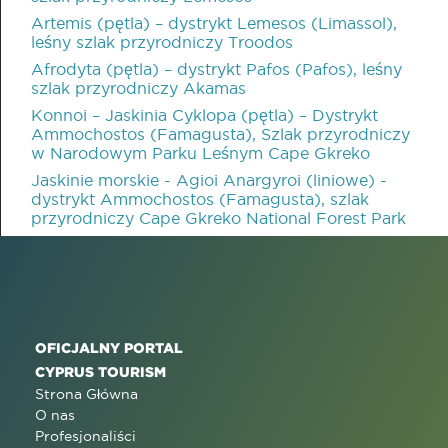
Artemis (pętla) – dystrykt Lemesos (Limassol),
leśny szlak przyrodniczy Troodos
Afrodyta (pętla) – dystrykt Pafos (Pafos), leśny
szlak przyrodniczy Akamas
Konnoi – Jaskinia Cyklopa (pętla) – Dystrykt
Ammochostos (Famagusta), Szlak przyrodniczy
w Narodowym Parku Leśnym Cape Gkreko
Jaskinie morskie - Agioi Anargyroi (liniowe) -
dystrykt Ammochostos (Famagusta), szlak
przyrodniczy Cape Gkreko National Forest Park
OFICJALNY PORTAL
CYPRUS TOURISM
Strona Główna
O nas
Profesjonaliści