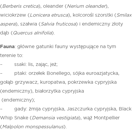
(
Berberis cretica
), oleander (
Nerium oleander
),
wiciokrzew (
Lonicera etrusca
), kolcorośl szorstki (
Smilax
aspera
), szałwia (
Salvia fruticosa
) i endemiczny złoty
dąb (
Quercus alnifolia
).
Fauna
: główne gatunki fauny występujące na tym
terenie to:
– ssaki: lis, zając, jeż;
– ptaki: orzełek Bonellego, sójka euroazjatycka,
gołąb grzywacz, kuropatwa, pokrzewka cypryjska
(endemiczny), białorzytka cypryjska
(endemiczny);
– gady: żmija cypryjska, Jaszczurka cypryjska, Black
Whip Snake (
Demansia vestigiata
), wąż Montpellier
(
Malpolon monspessulanus
).