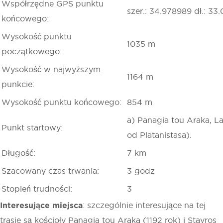
Współrzędne GPS punktu
szer.: 34.978989 dł.: 3
końcowego:
Wysokość punktu
1035 m
początkowego:
Wysokość w najwyższym
1164 m
punkcie:
Wysokość punktu końcowego:
854 m
a) Panagia tou Araka, L
Punkt startowy:
od Platanistasa).
Długość:
7 km
Szacowany czas trwania:
3 godz
Stopień trudności:
3
Interesujące miejsca
: szczególnie interesujące na tej
trasie są kościoły Panagia tou Araka (1192 rok) i Stavros