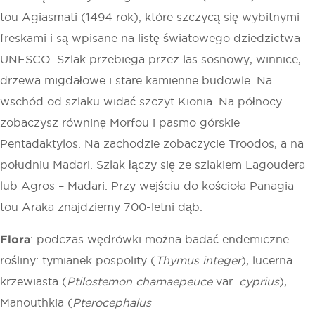
tou Agiasmati (1494 rok), które szczycą się wybitnymi
freskami i są wpisane na listę światowego dziedzictwa
UNESCO. Szlak przebiega przez las sosnowy, winnice,
drzewa migdałowe i stare kamienne budowle. Na
wschód od szlaku widać szczyt Kionia. Na północy
zobaczysz równinę Morfou i pasmo górskie
Pentadaktylos. Na zachodzie zobaczycie Troodos, a na
południu Madari. Szlak łączy się ze szlakiem Lagoudera
lub Agros – Madari. Przy wejściu do kościoła Panagia
tou Araka znajdziemy 700-letni dąb.
Flora
: podczas wędrówki można badać endemiczne
rośliny: tymianek pospolity (
Thymus integer
), lucerna
krzewiasta (
Ptilostemon chamaepeuce
var.
cyprius
),
Manouthkia (
Pterocephalus