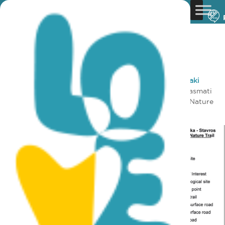
You are here:
Home
»
Discover Cyprus
»
Rural
»
Szlaki
Przyrodnicze
»
Panagia tou Araka – Stavros tou Agiasmati
(Linear) – Lefkosia (Nicosia) District, Adelfoi Forest Nature
Trail