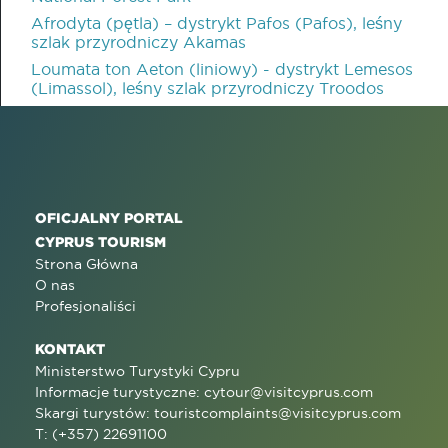
Afrodyta (pętla) – dystrykt Pafos (Pafos), leśny
szlak przyrodniczy Akamas
Loumata ton Aeton (liniowy) - dystrykt Lemesos
(Limassol), leśny szlak przyrodniczy Troodos
OFICJALNY PORTAL
CYPRUS TOURISM
Strona Główna
O nas
Profesjonaliści
KONTAKT
Ministerstwo Turystyki Cypru
Informacje turystyczne:
cytour@visitcyprus.com
Skargi turystów:
touristcomplaints@visitcyprus.com
T: (+357) 22691100