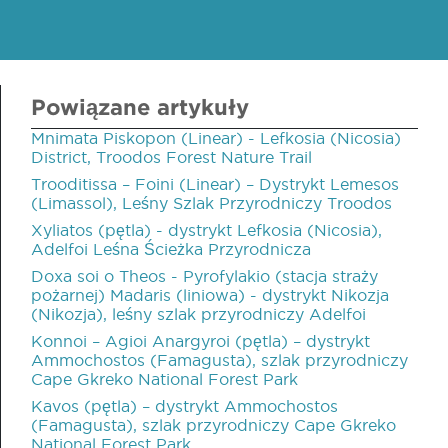
Powiązane artykuły
Mnimata Piskopon (Linear) - Lefkosia (Nicosia)
District, Troodos Forest Nature Trail
Trooditissa – Foini (Linear) – Dystrykt Lemesos
(Limassol), Leśny Szlak Przyrodniczy Troodos
Xyliatos (pętla) - dystrykt Lefkosia (Nicosia),
Adelfoi Leśna Ścieżka Przyrodnicza
Doxa soi o Theos - Pyrofylakio (stacja straży
pożarnej) Madaris (liniowa) - dystrykt Nikozja
(Nikozja), leśny szlak przyrodniczy Adelfoi
Konnoi – Agioi Anargyroi (pętla) – dystrykt
Ammochostos (Famagusta), szlak przyrodniczy
Cape Gkreko National Forest Park
Kavos (pętla) – dystrykt Ammochostos
(Famagusta), szlak przyrodniczy Cape Gkreko
National Forest Park