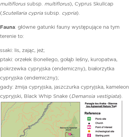
multiflorus
subsp.
multiflorus
), Cyprus Skullcap
(
Scutellaria cypria
subsp.
cypria
).
Fauna
: główne gatunki fauny występujące na tym
terenie to:
ssaki: lis, zając, jeż;
ptaki: orzełek Bonellego, gołąb leśny, kuropatwa,
pokrzewka cypryjska (endemiczny), białorzytka
cypryjska (endemiczny);
gady: żmija cypryjska, jaszczurka cypryjska, kameleon
cypryjski, Black Whip Snake (
Demansia vestigiata
).