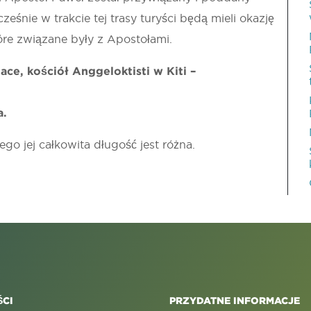
śnie w trakcie tej trasy turyści będą mieli okazję
óre związane były z Apostołami.
ace, kościół Anggeloktisti w Kiti –
a.
tego jej całkowita długość jest różna.
CI
PRZYDATNE INFORMACJE