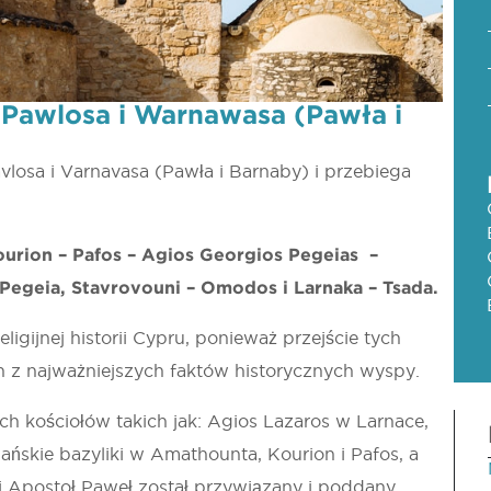
 Pawlosa i Warnawasa (Pawła i
vlosa i Varnavasa (Pawła i Barnaby) i przebiega
Kourion – Pafos – Agios Georgios Pegeias –
 Pegeia, Stavrovouni – Omodos i Larnaka – Tsada.
eligijnej historii Cypru, ponieważ przejście tych
 z najważniejszych faktów historycznych wyspy.
ch kościołów takich jak: Agios Lazaros w Larnace,
ijańskie bazyliki w Amathounta, Kourion i Pafos, a
ji Apostoł Paweł został przywiązany i poddany