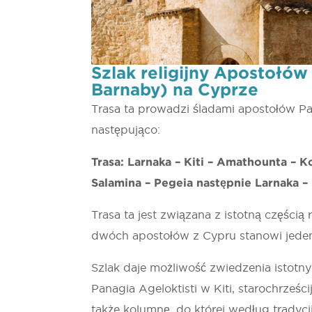
Szlak religijny Apostołów
Barnaby) na Cyprze
Trasa ta prowadzi śladami apostołów Pa
następująco:
Trasa: Larnaka – Kiti – Amathounta – 
Salamina – Pegeia następnie Larnaka –
Trasa ta jest związana z istotną częścią r
dwóch apostołów z Cypru stanowi jeden
Szlak daje możliwość zwiedzenia istotny
Panagia Ageloktisti w Kiti, starochrześc
także kolumnę, do której według tradyc