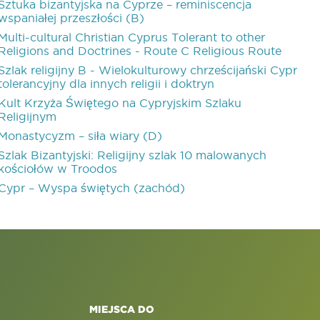
Sztuka bizantyjska na Cyprze – reminiscencja
wspaniałej przeszłości (B)
Multi-cultural Christian Cyprus Tolerant to other
Religions and Doctrines - Route C Religious Route
Szlak religijny B - Wielokulturowy chrześcijański Cypr
tolerancyjny dla innych religii i doktryn
Kult Krzyża Świętego na Cypryjskim Szlaku
Religijnym
Monastycyzm – siła wiary (D)
Szlak Bizantyjski: Religijny szlak 10 malowanych
kościołów w Troodos
Cypr – Wyspa świętych (zachód)
MIEJSCA DO