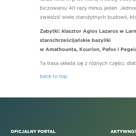
biczowaniu 40 razy minus jeden. Jednocze
zwiedzić wiele starożytnych budowli, kt
Zabytki: klasztor Agios Lazaros w Larn
starochrześcijańskie bazyliki
w Amathounta, Kourion, Pafos i Pegei
Ta trasa składa się z różnych części, dla
back to top
OFICJALNY PORTAL
AKTYWNOŚ