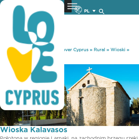
PL
You are here:
Home
»
Discover Cyprus
»
Rural
»
Wioski
»
Wioska Kalavasos
Wioska Kalavasos
Położona w regionie Larnaki, na zachodnim brzegu rzeki