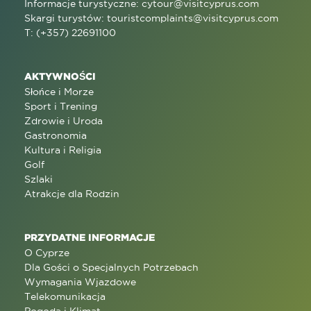
Informacje turystyczne:
cytour@visitcyprus.com
Skargi turystów:
touristcomplaints@visitcyprus.com
T: (+357) 22691100
AKTYWNOŚCI
Słońce i Morze
Sport i Trening
Zdrowie i Uroda
Gastronomia
Kultura i Religia
Golf
Szlaki
Atrakcje dla Rodzin
PRZYDATNE INFORMACJE
O Cyprze
Dla Gości o Specjalnych Potrzebach
Wymagania Wjazdowe
Telekomunikacja
Pogoda i Klimat