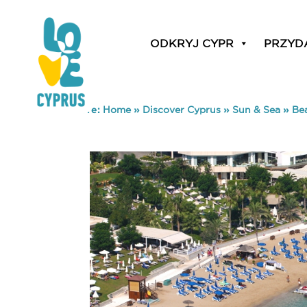
ODKRYJ CYPR
PRZYD
You are here:
Home
»
Discover Cyprus
»
Sun & Sea
»
Be