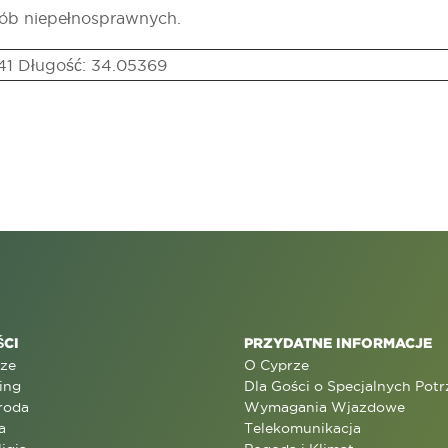
sób niepełnosprawnych.
41 Długość: 34.05369
CI
PRZYDATNE INFORMACJE
rze
O Cyprze
ing
Dla Gości o Specjalnych Pot
roda
Wymagania Wjazdowe
a
Telekomunikacja