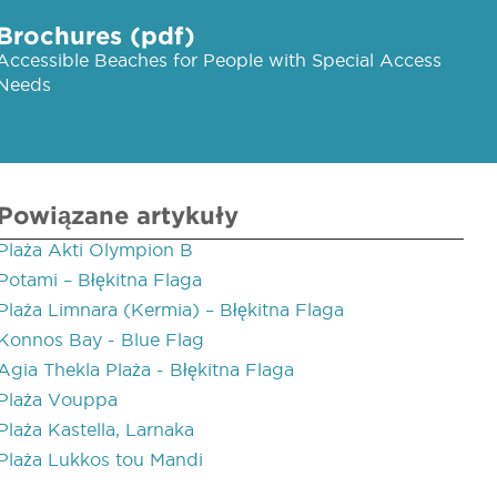
Brochures (pdf)
Accessible Beaches for People with Special Access
Needs
Powiązane artykuły
Plaża Akti Olympion B
Potami – Błękitna Flaga
Plaża Limnara (Kermia) – Błękitna Flaga
Konnos Bay - Blue Flag
Agia Thekla Plaża - Błękitna Flaga
Plaża Vouppa
Plaża Kastella, Larnaka
Plaża Lukkos tou Mandi