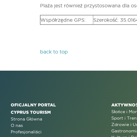
Plaża jest również przystosowana dla o
Współrzędne GPS:
Szerokość: 35.016
back to top
OFICJALNY PORTAL
AKTYWNOŚ
Słońce i Mo
CYPRUS TOURISM
Sport i Tren
Strona Główna
Zdrowie i U
O nas
Gastronomi
Profesjonaliści