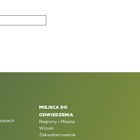
MIEJSCA DO
ODWIEDZENIA
rzebach
Regiony i Miasta
Wioski
Zakwaterowanie