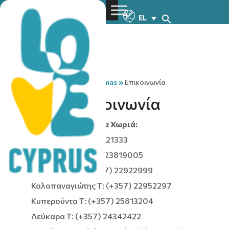
EL
You are here:
Home
»
Christmas
»
Επικοινωνία
Επικοινωνία
Χριστουγεννιάτικα Χωριά:
Αγρός T: (+357) 25521333
Δερύνεια T: (+357) 23819005
Κακοπετριά Τ: (+357) 22922999
Καλοπαναγιώτης T: (+357) 22952297
Κυπερούντα T: (+357) 25813204
Λεύκαρα T: (+357) 24342422