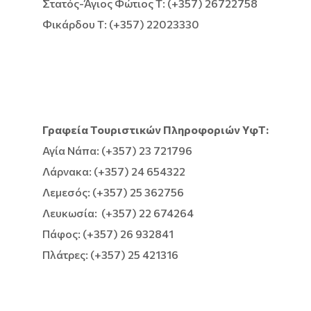
Στατός-Άγιος Φώτιος T: (+357) 26722758
Φικάρδου T: (+357) 22023330
Γραφεία Τουριστικών Πληροφοριών ΥφΤ:
Αγία Νάπα: (+357) 23 721796
Λάρνακα: (+357) 24 654322
Λεμεσός: (+357) 25 362756
Λευκωσία: (+357) 22 674264
Πάφος: (+357) 26 932841
Πλάτρες: (+357) 25 421316