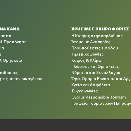
 ΝΑ ΚΑΝΩ
ΧΡΉΣΙΜΕΣ ΠΛΗΡΟΦΟΡΊΕΣ
λασσα
Η Κύπρος στην καρδιά μας
 & Προπόνηση
Άτομα με Αναπηρίες
ία
Προϋποθέσεις εισόδου
α
Τηλεπικοινωνίες
& Θρησκεία
Καιρός & Κλίμα
Γλώσσες και Θρησκείες
Διαδρομές
Νόμισμα και Συνάλλαγμα
τες με την οικογένεια
Ώρα, Ωράρια Εργασίας και Αργ
Υγεία και Ασφάλεια
Συγκοινωνίες
Cyprus Responsible Tourism
Γραφεία Τουριστικών Πληροφ