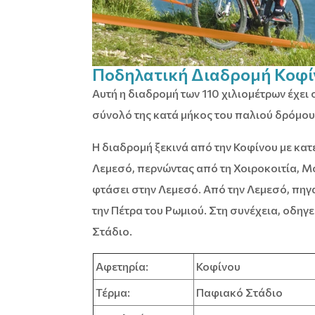
Ποδηλατική Διαδρομή Κοφί
Αυτή η διαδρομή των 110 χιλιομέτρων έχει
σύνολό της κατά μήκος του παλιού δρόμο
Η διαδρομή ξεκινά από την Κοφίνου με κατ
Λεμεσό, περνώντας από τη Χοιροκοιτία, Μ
φτάσει στην Λεμεσό. Από την Λεμεσό, πηγα
την Πέτρα του Ρωμιού. Στη συνέχεια, οδηγ
Στάδιο.
Αφετηρία:
Κοφίνου
Τέρμα:
Παφιακό Στάδιο