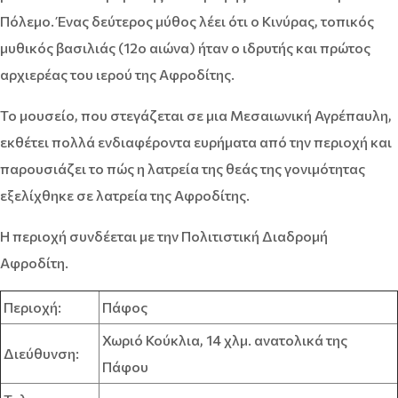
Πόλεμο. Ένας δεύτερος μύθος λέει ότι ο Κινύρας, τοπικός
μυθικός βασιλιάς (12ο αιώνα) ήταν ο ιδρυτής και πρώτος
αρχιερέας του ιερού της Αφροδίτης.
Το μουσείο, που στεγάζεται σε μια Μεσαιωνική Αγρέπαυλη,
εκθέτει πολλά ενδιαφέροντα ευρήματα από την περιοχή και
παρουσιάζει το πώς η λατρεία της θεάς της γονιμότητας
εξελίχθηκε σε λατρεία της Αφροδίτης.
Η περιοχή συνδέεται με την Πολιτιστική Διαδρομή
Αφροδίτη.
Περιοχή:
Πάφος
Χωριό Κούκλια, 14 χλμ. ανατολικά της
Διεύθυνση:
Πάφου