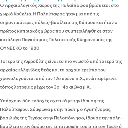
Ο Αρχαιολογικός Χώρος της Παλαίπαφου βρίσκεται στο
χωριό Κούκλια. Η Παλαίπαφος ήταν μια από τις
σημαντικότερες πόλεις-βασίλεια της Κύπρου και ήταν ο
πρώτος κυπριακός χώρος που συμπεριλήφθηκε στον
κατάλογο Παγκόσμιας Πολιτιστικής Κληρονομιάς της
ΟΥΝΕΣΚΟ το 1980.
Το Ιερό της Αφροδίτης είναι το πιο γνωστό από τα ιερά της
αρχαίας ελληνίδας θεάς και τα αρχαία ερείπια του
χρονολογούνται από τον 12ο αιώνα π.Χ., ενώ παρέμεινε
τόπος λατρείας μέχρι τον 3ο
4ο
αιώνα μ.Χ.
–
Υπάρχουν δύο εκδοχές σχετικά με την ίδρυση της
Παλαίπαφου. Σύμφωνα με την πρώτη, ο Αγαπήνορας,
βασιλιάς της Τεγέας στην Πελοπόννησο, ίδρυσε την πόλη-
βασίλειο στον δρόμο της επιστροφής του από τον Τρωϊκό