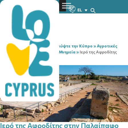
EL
You are here:
Home
»
Ανακαλύψτε την Κύπρο
»
Αγροτικές
τοποθεσίες
»
Αξιοθέατα & Μνημεία
»
Ιερό της Αφροδίτης
στην Παλαίπαφο
Ιερό της Αφροδίτης στην Παλαίπαφο