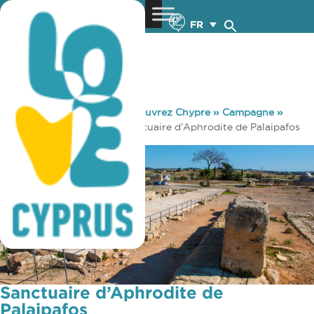
FR
You are here:
Home
»
Découvrez Chypre
»
Campagne
»
Sites et Monuments
»
Sanctuaire d’Aphrodite de Palaipafos
Sanctuaire d’Aphrodite de
Palaipafos