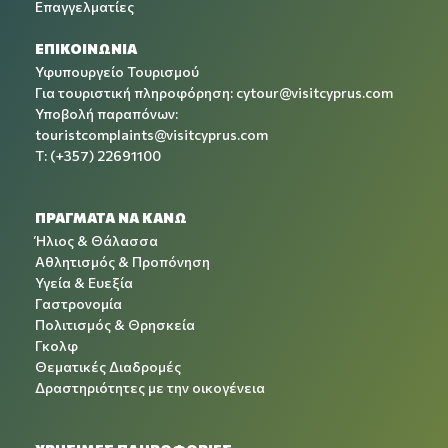
Επαγγελματίες
ΕΠΙΚΟΙΝΩΝΙΑ
Υφυπουργείο Τουρισμού
Για τουριστική πληροφόρηση:
cytour@visitcyprus.com
Υποβολή παραπόνων:
touristcomplaints@visitcyprus.com
T: (+357) 22691100
ΠΡΑΓΜΑΤΑ ΝΑ ΚΑΝΩ
Ήλιος & Θάλασσα
Αθλητισμός & Προπόνηση
Υγεία & Ευεξία
Γαστρονομία
Πολιτισμός & Θρησκεία
Γκολφ
Θεματικές Διαδρομές
Δραστηριότητες με την οικογένεια