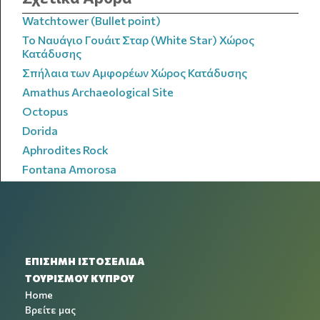
Watchtower (Bullet point)
Το Ναυάγιο Γουάιτ Σταρ (White Star) Χώρος
Κατάδυσης
Σπήλαια των Αμφορέων Χώρος Κατάδυσης
Amathus Archaeological Site
Octopus
Dorida
Aphrodites Rock
Fontana Amorosa
ΕΠΙΣΗΜΗ ΙΣΤΟΣΕΛΙΔΑ
ΤΟΥΡΙΣΜΟΥ ΚΥΠΡΟΥ
Home
Βρείτε μας