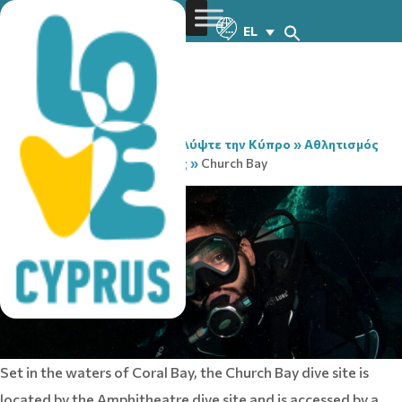
EL
You are here:
Home
»
Ανακαλύψτε την Κύπρο
»
Αθλητισμός
& Προπόνηση
»
Καταδύσεις
»
Church Bay
Set in the waters of Coral Bay, the Church Bay dive site is
located by the Amphitheatre dive site and is accessed by a