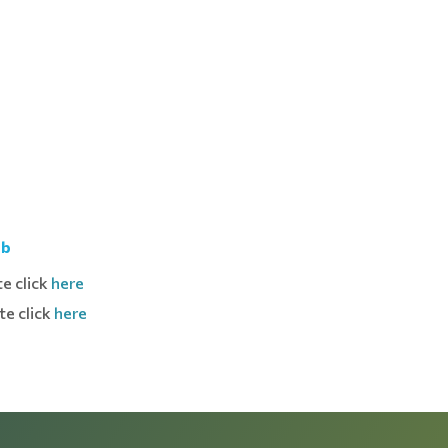
ab
e click
here
te click
here