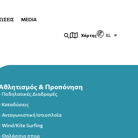
ΏΣΕΙΣ
MEDIA
EL
Χάρτης
Αθλητισμός & Προπόνηση
- Ποδηλατικές Διαδρομές
- Καταδύσεις
- Ανταγωνιστική Ιστιοπλοΐα
- Wind/Kite Surfing
- Θαλάσσια σπορ