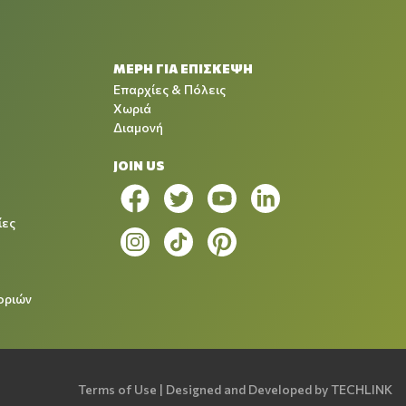
ΜΕΡΗ ΓΙΑ ΕΠΙΣΚΕΨΗ
Επαρχίες & Πόλεις
Χωριά
Διαμονή
JOIN US
ίες
οριών
Terms of Use
| Designed and Developed by
TECHLINK