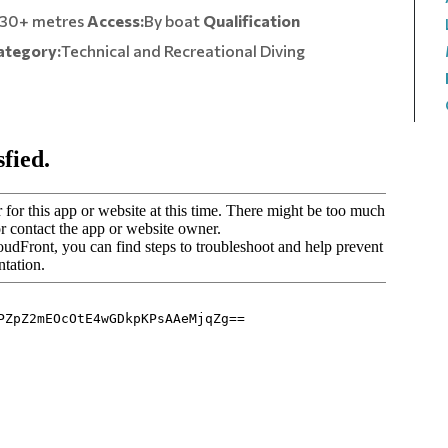
30+ metres
Access:
By boat
Qualification
ategory:
Technical and Recreational Diving