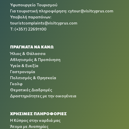
Υφυπουργείο Τουρισμού
Για τουριστική πληροφόρηση:
cytour@visitcyprus.com
Υποβολή παραπόνων:
touristcomplaints@visitcyprus.com
T: (+357) 22691100
ΠΡΑΓΜΑΤΑ ΝΑ ΚΑΝΩ
Ήλιος & Θάλασσα
Αθλητισμός & Προπόνηση
Υγεία & Ευεξία
Γαστρονομία
Πολιτισμός & Θρησκεία
Γκολφ
Θεματικές Διαδρομές
Δραστηριότητες με την οικογένεια
ΧΡΉΣΙΜΕΣ ΠΛΗΡΟΦΟΡΊΕΣ
Η Κύπρος στην καρδιά μας
Άτομα με Αναπηρίες