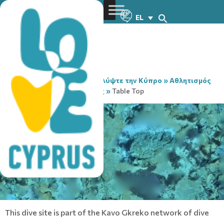
EL
You are here:
Home
»
Ανακαλύψτε την Κύπρο
»
Αθλητισμός
& Προπόνηση
»
Καταδύσεις
»
Table Top
This dive site is part of the Kavo Gkreko network of dive