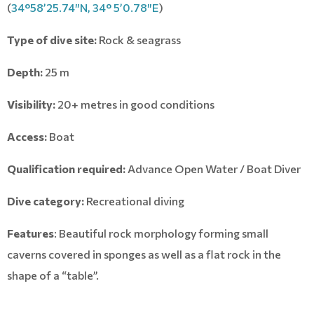
(
34°58’25.74″N, 34° 5’0.78″E
)
Type of dive site:
Rock & seagrass
Depth:
25 m
Visibility:
20+ metres in good conditions
Access:
Boat
Qualification required:
Advance Open Water / Boat Diver
Dive category:
Recreational diving
Features
: Beautiful rock morphology forming small
caverns covered in sponges as well as a flat rock in the
shape of a “table”.