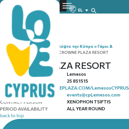
EL
You are here:
Home
»
Ανακαλύψτε την Κύπρο
»
Γάμοι &
Γαμήλια Ταξίδια
»
Venues
»
CROWNE PLAZA RESORT
CROWNE PLAZA RESORT
Lemesos
REGION
25 851515
TELEPHONE
WWW.CROWNEPLAZA.COM/LemesosCYPRUS
WEBSITE
events@cpLemesos.com
EMAIL
XENOPHON TSIFTIS
CONTACT PERSON
ALL YEAR ROUND
PERIOD AVAILABILITY
back to top