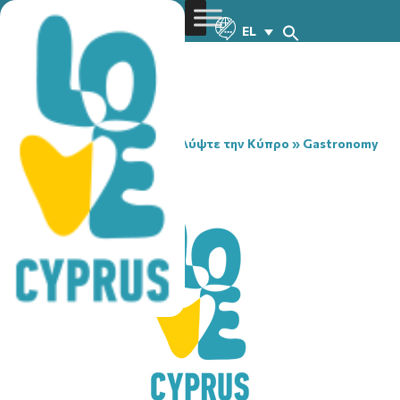
EL
You are here:
Home
»
Ανακαλύψτε την Κύπρο
»
Gastronomy
»
96 BEER DOME
96 BEER DOME