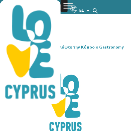
EL
You are here:
Home
»
Ανακαλύψτε την Κύπρο
»
Gastronomy
»
FILIPPI’S TAVERN
FILIPPI’S TAVERN