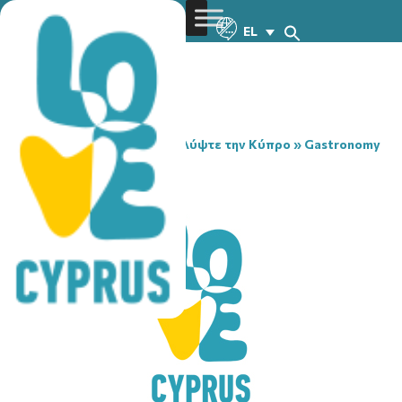
EL
You are here:
Home
»
Ανακαλύψτε την Κύπρο
»
Gastronomy
»
A. P. TO MELOUI
A. P. TO MELOUI