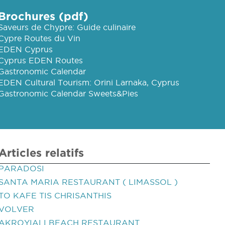
Brochures (pdf)
Saveurs de Chypre: Guide culinaire
Cypre Routes du Vin
EDEN Cyprus
Cyprus EDEN Routes
Gastronomic Calendar
EDEN Cultural Tourism: Orini Larnaka, Cyprus
Gastronomic Calendar Sweets&Pies
Articles relatifs
PARADOSI
SANTA MARIA RESTAURANT ( LIMASSOL )
TO KAFE TIS CHRISANTHIS
VOLVER
AKROYIALI BEACH RESTAURANT