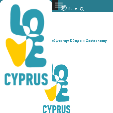
EL
You are here:
Home
»
Ανακαλύψτε την Κύπρο
»
Gastronomy
»
BARRIQUE
BARRIQUE