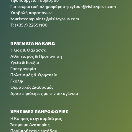
Υφυπουργείο Τουρισμού
Για τουριστική πληροφόρηση:
cytour@visitcyprus.com
Υποβολή παραπόνων:
touristcomplaints@visitcyprus.com
T: (+357) 22691100
ΠΡΑΓΜΑΤΑ ΝΑ ΚΑΝΩ
Ήλιος & Θάλασσα
Αθλητισμός & Προπόνηση
Υγεία & Ευεξία
Γαστρονομία
Πολιτισμός & Θρησκεία
Γκολφ
Θεματικές Διαδρομές
Δραστηριότητες με την οικογένεια
ΧΡΉΣΙΜΕΣ ΠΛΗΡΟΦΟΡΊΕΣ
Η Κύπρος στην καρδιά μας
Άτομα με Αναπηρίες
Προϋποθέσεις εισόδου