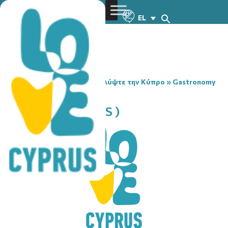
EL
You are here:
Home
»
Ανακαλύψτε την Κύπρο
»
Gastronomy
»
CENTRALE ( PAFOS )
CENTRALE ( PAFOS )