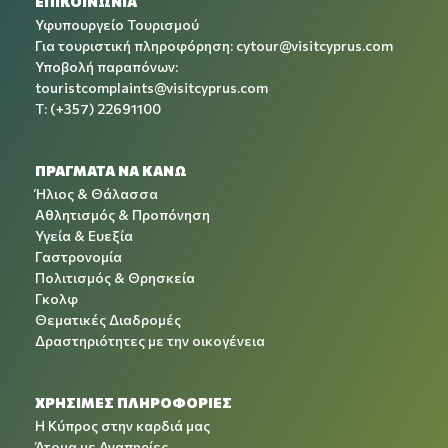
ΕΠΙΚΟΙΝΩΝΙΑ
Υφυπουργείο Τουρισμού
Για τουριστική πληροφόρηση:
cytour@visitcyprus.com
Υποβολή παραπόνων:
touristcomplaints@visitcyprus.com
T: (+357) 22691100
ΠΡΑΓΜΑΤΑ ΝΑ ΚΑΝΩ
Ήλιος & Θάλασσα
Αθλητισμός & Προπόνηση
Υγεία & Ευεξία
Γαστρονομία
Πολιτισμός & Θρησκεία
Γκολφ
Θεματικές Διαδρομές
Δραστηριότητες με την οικογένεια
ΧΡΉΣΙΜΕΣ ΠΛΗΡΟΦΟΡΊΕΣ
Η Κύπρος στην καρδιά μας
Άτομα με Αναπηρίες