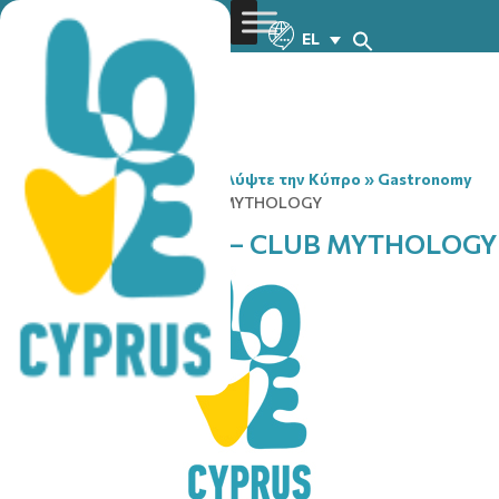
EL
You are here:
Home
»
Ανακαλύψτε την Κύπρο
»
Gastronomy
»
BLUE MOON BAR – CLUB MYTHOLOGY
BLUE MOON BAR – CLUB MYTHOLOGY