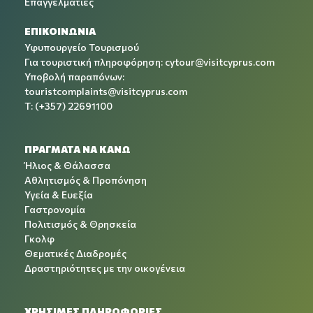
Επαγγελματίες
ΕΠΙΚΟΙΝΩΝΙΑ
Υφυπουργείο Τουρισμού
Για τουριστική πληροφόρηση:
cytour@visitcyprus.com
Υποβολή παραπόνων:
touristcomplaints@visitcyprus.com
T: (+357) 22691100
ΠΡΑΓΜΑΤΑ ΝΑ ΚΑΝΩ
Ήλιος & Θάλασσα
Αθλητισμός & Προπόνηση
Υγεία & Ευεξία
Γαστρονομία
Πολιτισμός & Θρησκεία
Γκολφ
Θεματικές Διαδρομές
Δραστηριότητες με την οικογένεια
ΧΡΉΣΙΜΕΣ ΠΛΗΡΟΦΟΡΊΕΣ