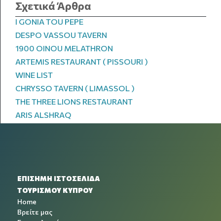
Σχετικά Άρθρα
I GONIA TOU PEPE
DESPO VASSOU TAVERN
1900 OINOU MELATHRON
ARTEMIS RESTAURANT ( PISSOURI )
WINE LIST
CHRYSSO TAVERN ( LIMASSOL )
THE THREE LIONS RESTAURANT
ARIS ALSHRAQ
ΕΠΙΣΗΜΗ ΙΣΤΟΣΕΛΙΔΑ
ΤΟΥΡΙΣΜΟΥ ΚΥΠΡΟΥ
Home
Βρείτε μας