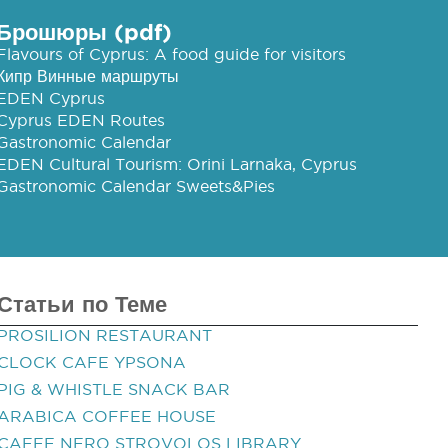
Брошюры (pdf)
Flavours of Cyprus: A food guide for visitors
Кипр Винные маршруты
EDEN Cyprus
Cyprus EDEN Routes
Gastronomic Calendar
EDEN Cultural Tourism: Orini Larnaka, Cyprus
Gastronomic Calendar Sweets&Pies
Статьи по Теме
PROSILION RESTAURANT
CLOCK CAFE YPSONA
PIG & WHISTLE SNACK BAR
ARABICA COFFEE HOUSE
CAFFE NERO STROVOLOS LIBRARY