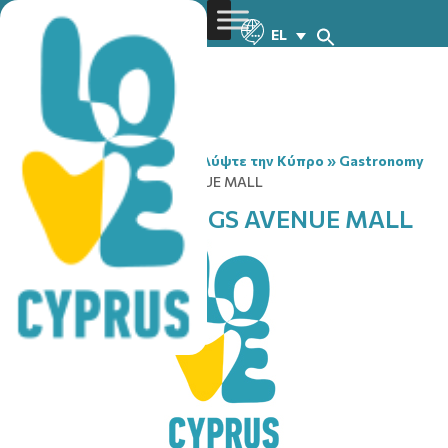
EL
You are here:
Home
»
Ανακαλύψτε την Κύπρο
»
Gastronomy
»
BURGER KING KINGS AVENUE MALL
BURGER KING KINGS AVENUE MALL