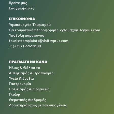
Βρείτε μας
Επαγγελματίες
ΕΠΙΚΟΙΝΩΝΙΑ
Υφυπουργείο Τουρισμού
Για τουριστική πληροφόρηση:
cytour@visitcyprus.com
Υποβολή παραπόνων:
touristcomplaints@visitcyprus.com
T: (+357) 22691100
ΠΡΑΓΜΑΤΑ ΝΑ ΚΑΝΩ
Ήλιος & Θάλασσα
Αθλητισμός & Προπόνηση
Υγεία & Ευεξία
Γαστρονομία
Πολιτισμός & Θρησκεία
Γκολφ
Θεματικές Διαδρομές
Δραστηριότητες με την οικογένεια