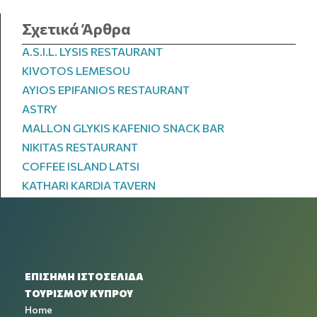
Σχετικά Άρθρα
A.S.I.L. LYSIS RESTAURANT
KIVOTOS LEMESOU
AYIOS EPIFANIOS RESTAURANT
ASTRY
MALLON GLYKIS KAFENIO SNACK BAR
NIKITAS RESTAURANT
COFFEE ISLAND LATSI
KATHARI KARDIA TAVERN
ΕΠΙΣΗΜΗ ΙΣΤΟΣΕΛΙΔΑ
ΤΟΥΡΙΣΜΟΥ ΚΥΠΡΟΥ
Home