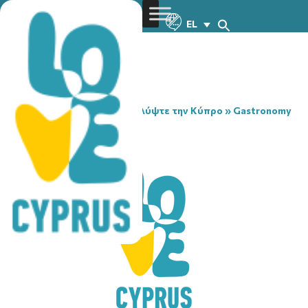
EL
You are here:
Home
»
Ανακαλύψτε την Κύπρο
»
Gastronomy
»
BEAN BAR LATSIA
BEAN BAR LATSIA