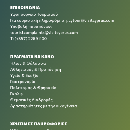
ΕΠΙΚΟΙΝΩΝΙΑ
Υφυπουργείο Τουρισμού
Για τουριστική πληροφόρηση:
cytour@visitcyprus.com
Υποβολή παραπόνων:
touristcomplaints@visitcyprus.com
T: (+357) 22691100
ΠΡΑΓΜΑΤΑ ΝΑ ΚΑΝΩ
Ήλιος & Θάλασσα
Αθλητισμός & Προπόνηση
Υγεία & Ευεξία
Γαστρονομία
Πολιτισμός & Θρησκεία
Γκολφ
Θεματικές Διαδρομές
Δραστηριότητες με την οικογένεια
ΧΡΉΣΙΜΕΣ ΠΛΗΡΟΦΟΡΊΕΣ