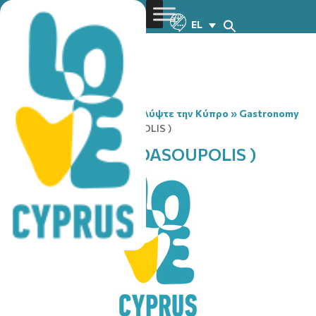
EL
You are here:
Home
»
Ανακαλύψτε την Κύπρο
»
Gastronomy
»
CAFE LA MODE ( DASOUPOLIS )
CAFE LA MODE ( DASOUPOLIS )