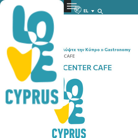
EL
You are here:
Home
»
Ανακαλύψτε την Κύπρο
»
Gastronomy
»
CHRYSIS FITNESS CENTER CAFE
CHRYSIS FITNESS CENTER CAFE