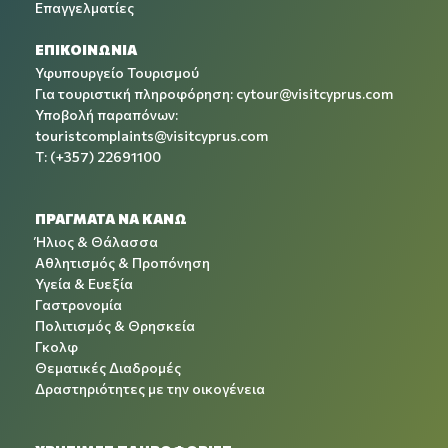
Επαγγελματίες
ΕΠΙΚΟΙΝΩΝΙΑ
Υφυπουργείο Τουρισμού
Για τουριστική πληροφόρηση:
cytour@visitcyprus.com
Υποβολή παραπόνων:
touristcomplaints@visitcyprus.com
T: (+357) 22691100
ΠΡΑΓΜΑΤΑ ΝΑ ΚΑΝΩ
Ήλιος & Θάλασσα
Αθλητισμός & Προπόνηση
Υγεία & Ευεξία
Γαστρονομία
Πολιτισμός & Θρησκεία
Γκολφ
Θεματικές Διαδρομές
Δραστηριότητες με την οικογένεια