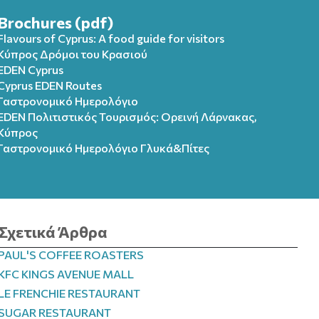
Brochures (pdf)
Flavours of Cyprus: A food guide for visitors
Κύπρος Δρόμοι του Κρασιού
EDEN Cyprus
Cyprus EDEN Routes
Γαστρονομικό Ημερολόγιο
EDEN Πολιτιστικός Τουρισμός: Ορεινή Λάρνακας,
Κύπρος
Γαστρονομικό Ημερολόγιo Γλυκά&Πίτες
Σχετικά Άρθρα
PAUL'S COFFEE ROASTERS
KFC KINGS AVENUE MALL
LE FRENCHIE RESTAURANT
SUGAR RESTAURANT