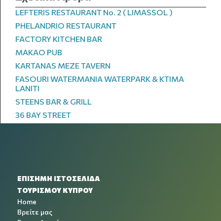
LEFTERIS RESTAURANT No. 2 ( LIMASSOL )
PHELANDRIO RESTAURANT
FACTORY KITCHEN BAR
MAKAO PUB
KARTANAS MEZE TAVERN
FASOURI WATERMANIA WATERPARK & KTIMA
LANITI
STEENS BAR & GRILL
36 BAY STREET
ΕΠΙΣΗΜΗ ΙΣΤΟΣΕΛΙΔΑ
ΤΟΥΡΙΣΜΟΥ ΚΥΠΡΟΥ
Home
Βρείτε μας