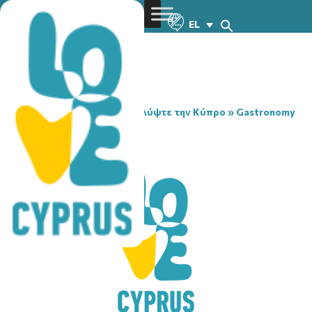
EL
You are here:
Home
»
Ανακαλύψτε την Κύπρο
»
Gastronomy
»
COCO’S
COCO’S