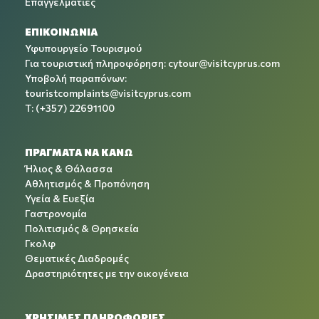
Επαγγελματίες
ΕΠΙΚΟΙΝΩΝΙΑ
Υφυπουργείο Τουρισμού
Για τουριστική πληροφόρηση:
cytour@visitcyprus.com
Υποβολή παραπόνων:
touristcomplaints@visitcyprus.com
T: (+357) 22691100
ΠΡΑΓΜΑΤΑ ΝΑ ΚΑΝΩ
Ήλιος & Θάλασσα
Αθλητισμός & Προπόνηση
Υγεία & Ευεξία
Γαστρονομία
Πολιτισμός & Θρησκεία
Γκολφ
Θεματικές Διαδρομές
Δραστηριότητες με την οικογένεια
ΧΡΉΣΙΜΕΣ ΠΛΗΡΟΦΟΡΊΕΣ