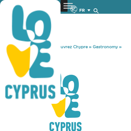
FR
You are here:
Home
»
Découvrez Chypre
»
Gastronomy
»
COCO’S
COCO’S