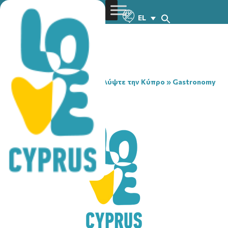
EL
You are here:
Home
»
Ανακαλύψτε την Κύπρο
»
Gastronomy
»
CUPS & MUGS
CUPS & MUGS