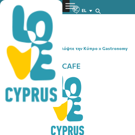
EL
You are here:
Home
»
Ανακαλύψτε την Κύπρο
»
Gastronomy
»
MERAKI MARKET CAFE
MERAKI MARKET CAFE