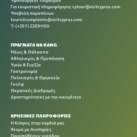
Υφυπουργείο Τουρισμού
Για τουριστική πληροφόρηση:
cytour@visitcyprus.com
Υποβολή παραπόνων:
touristcomplaints@visitcyprus.com
T: (+357) 22691100
ΠΡΑΓΜΑΤΑ ΝΑ ΚΑΝΩ
Ήλιος & Θάλασσα
Αθλητισμός & Προπόνηση
Υγεία & Ευεξία
Γαστρονομία
Πολιτισμός & Θρησκεία
Γκολφ
Θεματικές Διαδρομές
Δραστηριότητες με την οικογένεια
ΧΡΉΣΙΜΕΣ ΠΛΗΡΟΦΟΡΊΕΣ
Η Κύπρος στην καρδιά μας
Άτομα με Αναπηρίες
Προϋποθέσεις εισόδου