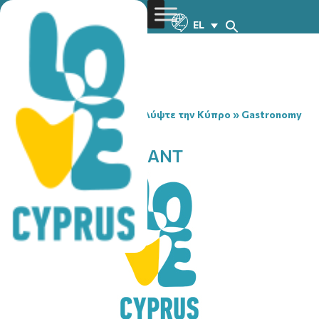
EL
You are here:
Home
»
Ανακαλύψτε την Κύπρο
»
Gastronomy
»
DYLANS RESTAURANT
DYLANS RESTAURANT