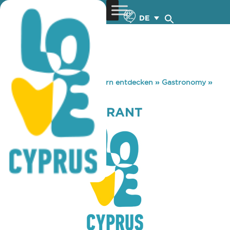
DE
You are here:
Home
»
Zypern entdecken
»
Gastronomy
»
DYLANS RESTAURANT
DYLANS RESTAURANT