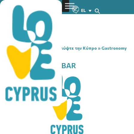
EL
You are here:
Home
»
Ανακαλύψτε την Κύπρο
»
Gastronomy
»
ELIAS INN SNACK BAR
ELIAS INN SNACK BAR