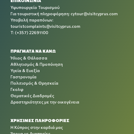
ΕΠΙΚΟΙΝΩΝΙΑ
Υφυπουργείο Τουρισμού
Για τουριστική πληροφόρηση:
cytour@visitcyprus.com
Υποβολή παραπόνων:
touristcomplaints@visitcyprus.com
T: (+357) 22691100
ΠΡΑΓΜΑΤΑ ΝΑ ΚΑΝΩ
Ήλιος & Θάλασσα
Αθλητισμός & Προπόνηση
Υγεία & Ευεξία
Γαστρονομία
Πολιτισμός & Θρησκεία
Γκολφ
Θεματικές Διαδρομές
Δραστηριότητες με την οικογένεια
ΧΡΉΣΙΜΕΣ ΠΛΗΡΟΦΟΡΊΕΣ
Η Κύπρος στην καρδιά μας
Άτομα με Αναπηρίες