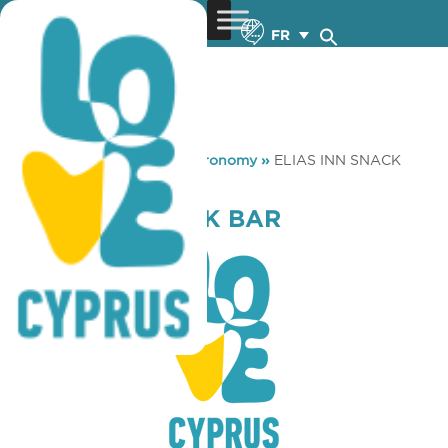
FR
You are here:
Home
»
Gastronomy
»
ELIAS INN SNACK
BAR
ELIAS INN SNACK BAR