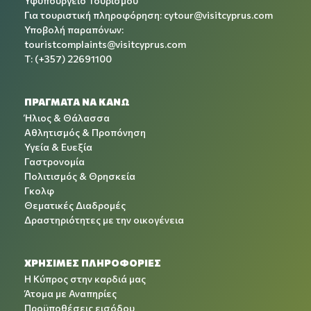
Υφυπουργείο Τουρισμού
Για τουριστική πληροφόρηση:
cytour@visitcyprus.com
Υποβολή παραπόνων:
touristcomplaints@visitcyprus.com
T: (+357) 22691100
ΠΡΑΓΜΑΤΑ ΝΑ ΚΑΝΩ
Ήλιος & Θάλασσα
Αθλητισμός & Προπόνηση
Υγεία & Ευεξία
Γαστρονομία
Πολιτισμός & Θρησκεία
Γκολφ
Θεματικές Διαδρομές
Δραστηριότητες με την οικογένεια
ΧΡΉΣΙΜΕΣ ΠΛΗΡΟΦΟΡΊΕΣ
Η Κύπρος στην καρδιά μας
Άτομα με Αναπηρίες
Προϋποθέσεις εισόδου