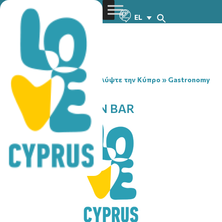
EL
You are here:
Home
»
Ανακαλύψτε την Κύπρο
»
Gastronomy
»
FACTORY KITCHEN BAR
FACTORY KITCHEN BAR