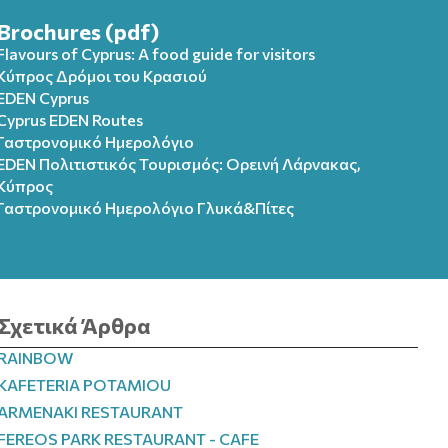
Brochures (pdf)
Flavours of Cyprus: A food guide for visitors
Κύπρος Δρόμοι του Κρασιού
EDEN Cyprus
Cyprus EDEN Routes
Γαστρονομικό Ημερολόγιο
EDEN Πολιτιστικός Τουρισμός: Ορεινή Λάρνακας,
Κύπρος
Γαστρονομικό Ημερολόγιo Γλυκά&Πίτες
Σχετικά Άρθρα
RAINBOW
KAFETERIA POTAMIOU
ARMENAKI RESTAURANT
FEREOS PARK RESTAURANT - CAFE