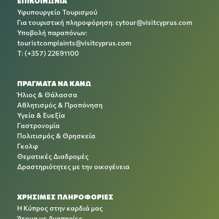
ΕΠΙΚΟΙΝΩΝΙΑ
Υφυπουργείο Τουρισμού
Για τουριστική πληροφόρηση:
cytour@visitcyprus.com
Υποβολή παραπόνων:
touristcomplaints@visitcyprus.com
T: (+357) 22691100
ΠΡΑΓΜΑΤΑ ΝΑ ΚΑΝΩ
Ήλιος & Θάλασσα
Αθλητισμός & Προπόνηση
Υγεία & Ευεξία
Γαστρονομία
Πολιτισμός & Θρησκεία
Γκολφ
Θεματικές Διαδρομές
Δραστηριότητες με την οικογένεια
ΧΡΉΣΙΜΕΣ ΠΛΗΡΟΦΟΡΊΕΣ
Η Κύπρος στην καρδιά μας
Άτομα με Αναπηρίες