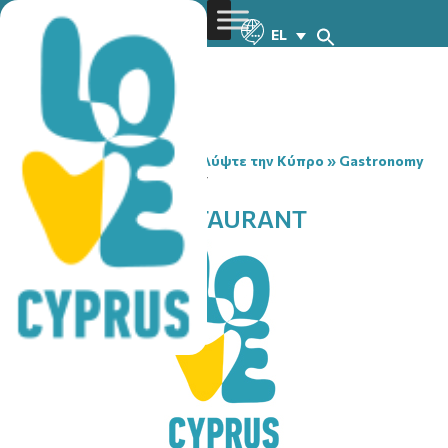
EL
You are here:
Home
»
Ανακαλύψτε την Κύπρο
»
Gastronomy
»
FOOD IDEAS RESTAURANT
FOOD IDEAS RESTAURANT