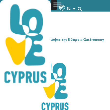
EL
You are here:
Home
»
Ανακαλύψτε την Κύπρο
»
Gastronomy
»
GRANO CAFE
GRANO CAFE