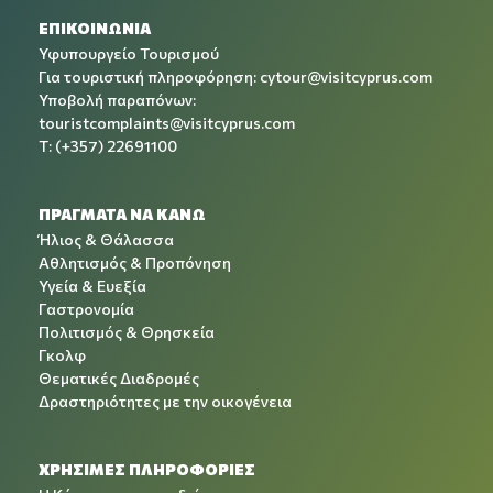
ΕΠΙΚΟΙΝΩΝΙΑ
Υφυπουργείο Τουρισμού
Για τουριστική πληροφόρηση:
cytour@visitcyprus.com
Υποβολή παραπόνων:
touristcomplaints@visitcyprus.com
T: (+357) 22691100
ΠΡΑΓΜΑΤΑ ΝΑ ΚΑΝΩ
Ήλιος & Θάλασσα
Αθλητισμός & Προπόνηση
Υγεία & Ευεξία
Γαστρονομία
Πολιτισμός & Θρησκεία
Γκολφ
Θεματικές Διαδρομές
Δραστηριότητες με την οικογένεια
ΧΡΉΣΙΜΕΣ ΠΛΗΡΟΦΟΡΊΕΣ