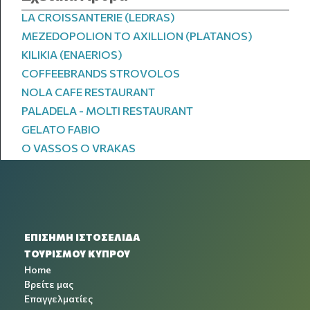
LA CROISSANTERIE (LEDRAS)
MEZEDOPOLION TO AXILLION (PLATANOS)
KILIKIA (ENAERIOS)
COFFEEBRANDS STROVOLOS
NOLA CAFE RESTAURANT
PALADELA - MOLTI RESTAURANT
GELATO FABIO
O VASSOS O VRAKAS
ΕΠΙΣΗΜΗ ΙΣΤΟΣΕΛΙΔΑ
ΤΟΥΡΙΣΜΟΥ ΚΥΠΡΟΥ
Home
Βρείτε μας
Επαγγελματίες