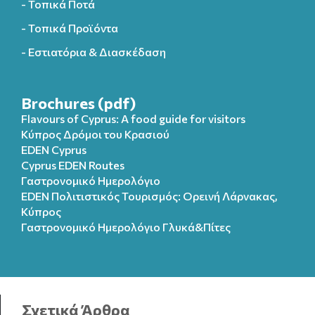
- Τοπικά Ποτά
- Τοπικά Προϊόντα
- Εστιατόρια & Διασκέδαση
Brochures (pdf)
Flavours of Cyprus: A food guide for visitors
Κύπρος Δρόμοι του Κρασιού
EDEN Cyprus
Cyprus EDEN Routes
Γαστρονομικό Ημερολόγιο
EDEN Πολιτιστικός Τουρισμός: Ορεινή Λάρνακας,
Κύπρος
Γαστρονομικό Ημερολόγιo Γλυκά&Πίτες
Σχετικά Άρθρα