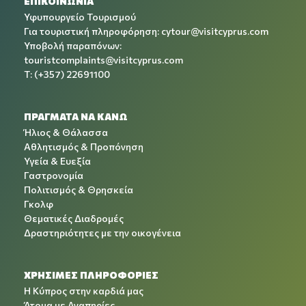
ΕΠΙΚΟΙΝΩΝΙΑ
Υφυπουργείο Τουρισμού
Για τουριστική πληροφόρηση:
cytour@visitcyprus.com
Υποβολή παραπόνων:
touristcomplaints@visitcyprus.com
T: (+357) 22691100
ΠΡΑΓΜΑΤΑ ΝΑ ΚΑΝΩ
Ήλιος & Θάλασσα
Αθλητισμός & Προπόνηση
Υγεία & Ευεξία
Γαστρονομία
Πολιτισμός & Θρησκεία
Γκολφ
Θεματικές Διαδρομές
Δραστηριότητες με την οικογένεια
ΧΡΉΣΙΜΕΣ ΠΛΗΡΟΦΟΡΊΕΣ
Η Κύπρος στην καρδιά μας
Άτομα με Αναπηρίες