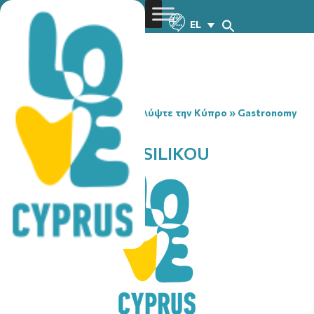
EL
You are here:
Home
»
Ανακαλύψτε την Κύπρο
»
Gastronomy
»
TO STEKKOUI TIS SILIKOU
TO STEKKOUI TIS SILIKOU