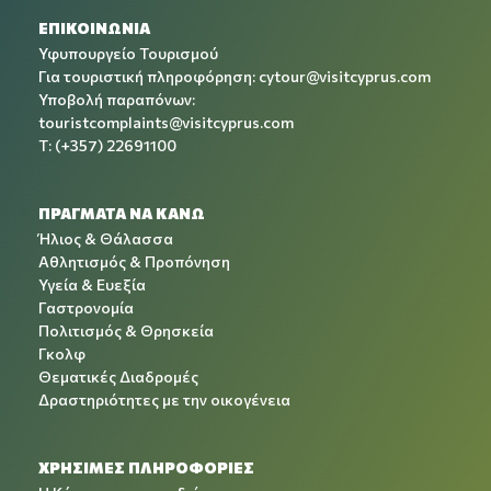
ΕΠΙΚΟΙΝΩΝΙΑ
Υφυπουργείο Τουρισμού
Για τουριστική πληροφόρηση:
cytour@visitcyprus.com
Υποβολή παραπόνων:
touristcomplaints@visitcyprus.com
T: (+357) 22691100
ΠΡΑΓΜΑΤΑ ΝΑ ΚΑΝΩ
Ήλιος & Θάλασσα
Αθλητισμός & Προπόνηση
Υγεία & Ευεξία
Γαστρονομία
Πολιτισμός & Θρησκεία
Γκολφ
Θεματικές Διαδρομές
Δραστηριότητες με την οικογένεια
ΧΡΉΣΙΜΕΣ ΠΛΗΡΟΦΟΡΊΕΣ