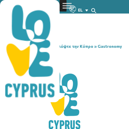
EL
You are here:
Home
»
Ανακαλύψτε την Κύπρο
»
Gastronomy
»
INSPOT NICOSIA
INSPOT NICOSIA