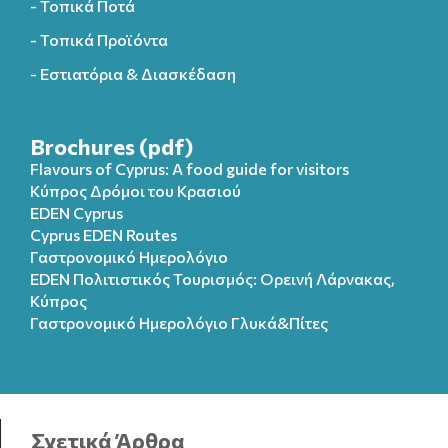
- Τοπικά Ποτά
- Τοπικά Προϊόντα
- Εστιατόρια & Διασκέδαση
Brochures (pdf)
Flavours of Cyprus: A food guide for visitors
Κύπρος Δρόμοι του Κρασιού
EDEN Cyprus
Cyprus EDEN Routes
Γαστρονομικό Ημερολόγιο
EDEN Πολιτιστικός Τουρισμός: Ορεινή Λάρνακας,
Κύπρος
Γαστρονομικό Ημερολόγιo Γλυκά&Πίτες
Σχετικά Άρθρα