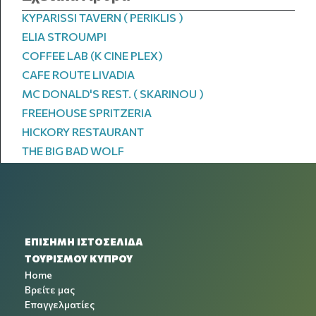
KYPARISSI TAVERN ( PERIKLIS )
ELIA STROUMPI
COFFEE LAB (K CINE PLEX)
CAFE ROUTE LIVADIA
MC DONALD'S REST. ( SKARINOU )
FREEHOUSE SPRITZERIA
HICKORY RESTAURANT
THE BIG BAD WOLF
ΕΠΙΣΗΜΗ ΙΣΤΟΣΕΛΙΔΑ
ΤΟΥΡΙΣΜΟΥ ΚΥΠΡΟΥ
Home
Βρείτε μας
Επαγγελματίες