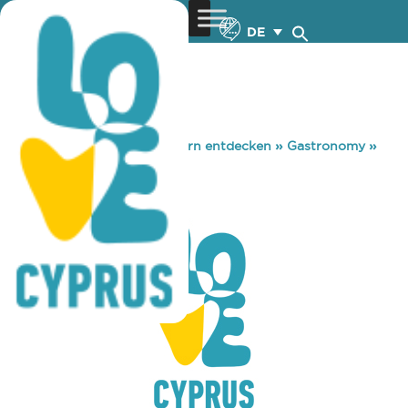
DE
You are here:
Home
»
Zypern entdecken
»
Gastronomy
»
INSPOT NICOSIA
INSPOT NICOSIA