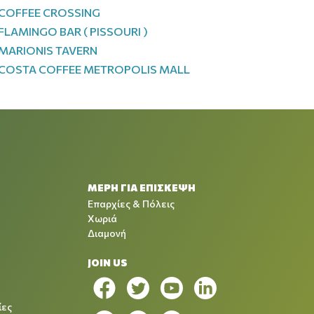
COFFEE CROSSING
FLAMINGO BAR ( PISSOURI )
MARIONIS TAVERN
COSTA COFFEE METROPOLIS MALL
ΜΕΡΗ ΓΙΑ ΕΠΙΣΚΕΨΗ
Επαρχίες & Πόλεις
Χωριά
Διαμονή
JOIN US
ίες