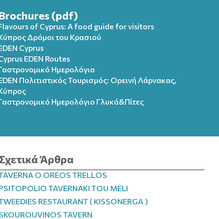
Brochures (pdf)
Flavours of Cyprus: A food guide for visitors
Κύπρος Δρόμοι του Κρασιού
EDEN Cyprus
Cyprus EDEN Routes
Γαστρονομικό Ημερολόγιο
EDEN Πολιτιστικός Τουρισμός: Ορεινή Λάρνακας,
Κύπρος
Γαστρονομικό Ημερολόγιo Γλυκά&Πίτες
Σχετικά Άρθρα
TAVERNA O OREOS TRELLOS
PSITOPOLIO TAVERNAKI TOU MELI
TWEEDIES RESTAURANT ( KISSONERGA )
SKOUROUVINOS TAVERN