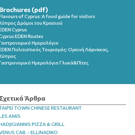
Brochures (pdf)
Flavours of Cyprus: A food guide for visitors
Κύπρος Δρόμοι του Κρασιού
EDEN Cyprus
Cyprus EDEN Routes
Γαστρονομικό Ημερολόγιο
EDEN Πολιτιστικός Τουρισμός: Ορεινή Λάρνακας,
Κύπρος
Γαστρονομικό Ημερολόγιo Γλυκά&Πίτες
Σχετικά Άρθρα
TAIPEI TOWN CHINESE RESTAURANT
LES AMIS
HADJIGIANNIS PIZZA & GRILL
VENUS CAB. - ELLINADIKO