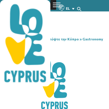
EL
You are here:
Home
»
Ανακαλύψτε την Κύπρο
»
Gastronomy
»
KARMELA
KARMELA