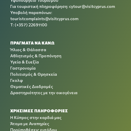
Υφυπουργείο Τουρισμού
Για τουριστική πληροφόρηση:
cytour@visitcyprus.com
Υποβολή παραπόνων:
touristcomplaints@visitcyprus.com
T: (+357) 22691100
ΠΡΑΓΜΑΤΑ ΝΑ ΚΑΝΩ
Ήλιος & Θάλασσα
Αθλητισμός & Προπόνηση
Υγεία & Ευεξία
Γαστρονομία
Πολιτισμός & Θρησκεία
Γκολφ
Θεματικές Διαδρομές
Δραστηριότητες με την οικογένεια
ΧΡΉΣΙΜΕΣ ΠΛΗΡΟΦΟΡΊΕΣ
Η Κύπρος στην καρδιά μας
Άτομα με Αναπηρίες
Προϋποθέσεις εισόδου